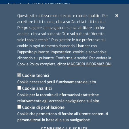
Codice fiscale / P. IVA: 01862180757
Telefono: 0832 360800
Questo sito utilizza cookie tecnici e cookie analitici. Per
Fax: 0832 360821
accettare tutti i cookie, clicca su 'Accetta tutti i cookie'.
Email: comunesurbo@pec.it
Per proseguire la navigazione senza abilitare i cookie
Posta Elettronica Certificata: comunesurbo@pec.it
analitici clicca sul pulsante 'X' o sul pulsante 'Accetta
solo i cookie tecnici'. Puoi gestire le tue preferenze sui
Iniziativa finanziata con risorse del POC Puglia 2014-2020. Asse II.
cookie in ogni momento riaprendo il banner con
Azione 2.3.
l'apposito pulsante 'Impostazioni cookie' e salvandole
cliccando sul pulsante 'Conferma le scelte'. Per vedere la
Cookie Policy completa, clicca
MAGGIORI INFORMAZIONI
Cookie tecnici
Cookie necessari per il funzionamento del sito.
Link utili
Cookie analitici
Informativa privacy
Cookie per la raccolta di informazioni statistiche
relativamente agli accessi e navigazione sul sito.
Cookie policy
Cookie di profilazione
Cookie che permettono di fornire all'utente contenuti
Dichiarazione di accessibilità
personalizzati in base alla sua navigazione.
Note legali
CONFERMA LE SCELTE