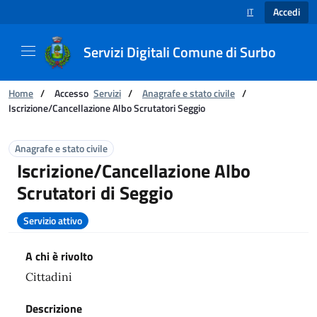
Accedi
IT
SELEZIONE LINGUA
Servizi Digitali Comune di Surbo
Ti trovi in:
Home
/
Accesso
Servizi
/
Anagrafe e stato civile
/
Iscrizione/Cancellazione Albo Scrutatori Seggio
Servizi
Anagrafe e stato civile
Iscrizione/Cancellazione Albo
Scrutatori di Seggio
Servizio attivo
A chi è rivolto
Cittadini
Descrizione