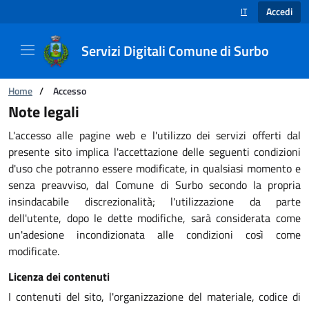
Accedi
IT
SELEZIONE LINGUA
Servizi Digitali Comune di Surbo
Ti trovi in:
Home
/
Accesso
Note legali
Note legali
L'accesso alle pagine web e l'utilizzo dei servizi offerti dal
presente sito implica l'accettazione delle seguenti condizioni
d'uso che potranno essere modificate, in qualsiasi momento e
senza preavviso, dal Comune di Surbo secondo la propria
insindacabile discrezionalità; l'utilizzazione da parte
dell'utente, dopo le dette modifiche, sarà considerata come
un'adesione incondizionata alle condizioni così come
modificate.
Licenza dei contenuti
I contenuti del sito, l'organizzazione del materiale, codice di