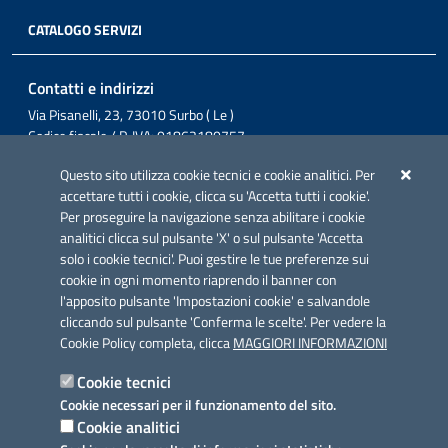
CATALOGO SERVIZI
Contatti e indirizzi
Via Pisanelli, 23, 73010 Surbo ( Le )
Codice fiscale / P. IVA: 01862180757
Telefono: 0832 360800
Questo sito utilizza cookie tecnici e cookie analitici. Per
Fax: 0832 360821
accettare tutti i cookie, clicca su 'Accetta tutti i cookie'.
Email: comunesurbo@pec.it
Per proseguire la navigazione senza abilitare i cookie
Posta Elettronica Certificata: comunesurbo@pec.it
analitici clicca sul pulsante 'X' o sul pulsante 'Accetta
solo i cookie tecnici'. Puoi gestire le tue preferenze sui
Iniziativa finanziata con risorse del POC Puglia 2014-2020. Asse II.
cookie in ogni momento riaprendo il banner con
Azione 2.3.
l'apposito pulsante 'Impostazioni cookie' e salvandole
cliccando sul pulsante 'Conferma le scelte'. Per vedere la
Cookie Policy completa, clicca
MAGGIORI INFORMAZIONI
Cookie tecnici
Cookie necessari per il funzionamento del sito.
Link utili
Cookie analitici
Informativa privacy