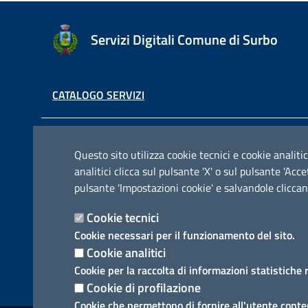
Servizi Digitali Comune di Surbo
CATALOGO SERVIZI
Contatti e indirizzi
Questo sito utilizza cookie tecnici e cookie analitic
analitici clicca sul pulsante 'X' o sul pulsante 'Ac
Via Pisanelli, 23, 73010 Surbo ( Le )
pulsante 'Impostazioni cookie' e salvandole cliccan
Codice fiscale / P. IVA: 01862180757
Telefono: 0832 360800
Cookie tecnici
Fax: 0832 360821
Cookie necessari per il funzionamento del sito.
Email: comunesurbo@pec.it
Cookie analitici
Posta Elettronica Certificata: comunesurbo@pec.it
Cookie per la raccolta di informazioni statistiche 
Cookie di profilazione
Cookie che permettono di fornire all'utente conten