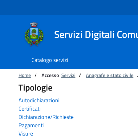
Navigazione
Salta al contenuto
Servizi Digitali Com
Catalogo servizi
Catalogo servizi
Ti trovi in:
Home
/
Accesso
Servizi
/
Anagrafe e stato civile
Tipologie
Autodichiarazioni
Certificati
Dichiarazione/Richieste
Pagamenti
Visure