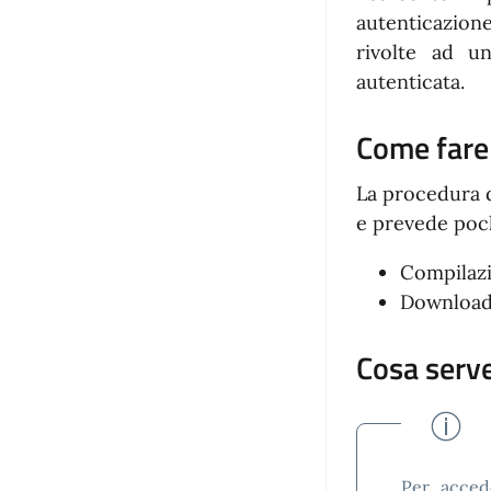
autenticazion
rivolte ad u
autenticata.
Come fare
La procedura d
e prevede poch
Compilazi
Download
Cosa serv
Per acced