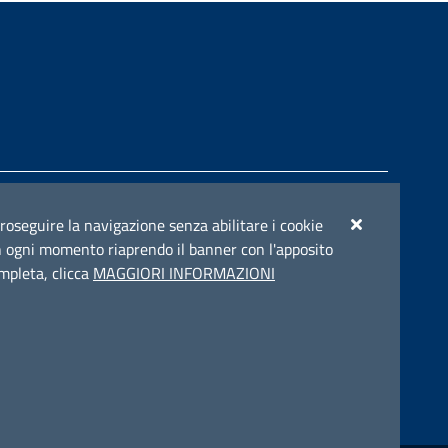
e del POC Puglia 2014-2020. Asse II. Azione 2.3.
r proseguire la navigazione senza abilitare i cookie
e in ogni momento riaprendo il banner con l'apposito
ompleta, clicca
MAGGIORI INFORMAZIONI