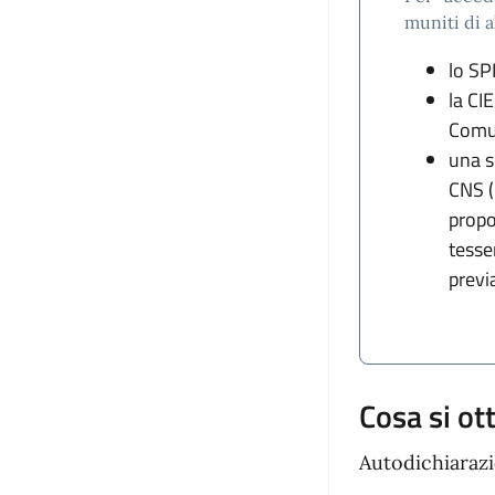
muniti di 
lo SP
la CIE
Comu
una s
CNS (
propos
tesse
previ
Cosa si ot
Autodichiarazi