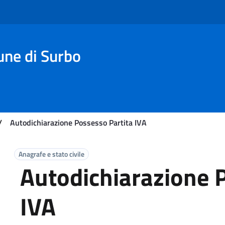
une di Surbo
/
Autodichiarazione Possesso Partita IVA
Anagrafe e stato civile
Autodichiarazione 
IVA