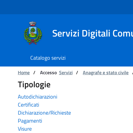
Navigazione
Salta al contenuto
Servizi Digitali Com
Catalogo servizi
Catalogo servizi
Ti trovi in:
Home
/
Accesso
Servizi
/
Anagrafe e stato civile
Tipologie
Autodichiarazioni
Certificati
Dichiarazione/Richieste
Pagamenti
Visure