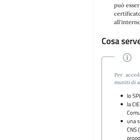
può esser
certifica
all'intern
Cosa serv
Per acced
muniti di 
lo SP
la CIE
Comu
una s
CNS (
propos