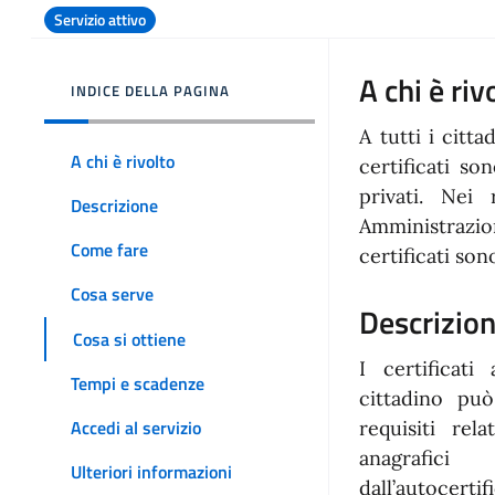
Servizio attivo
A chi è riv
INDICE DELLA PAGINA
A tutti i citt
A chi è rivolto
certificati son
privati. Nei
Descrizione
Amministrazi
Come fare
certificati son
Cosa serve
Descrizio
Cosa si ottiene
I certificati
Tempi e scadenze
cittadino pu
Accedi al servizio
requisiti rela
anagrafic
Ulteriori informazioni
dall’autocert