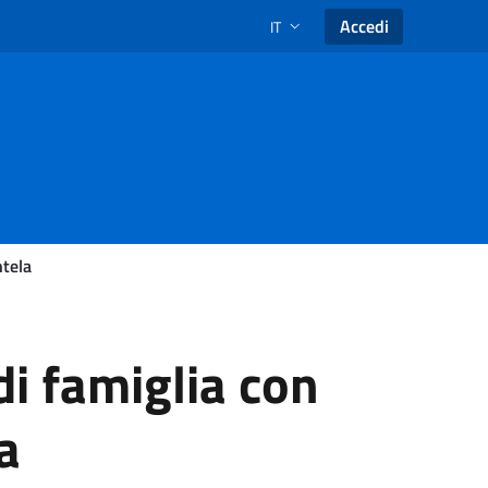
Accedi
IT
SELEZIONE LINGUA: LINGUA SEL
ntela
 di famiglia con
a