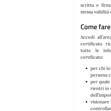
scritta e fir
stessa validità
Come fare
Accedi all’are
certificato r
tutte le inf
certificato:
per chi lo
persona c
per quale 
rientri i
dell’impos
visionare
controllar