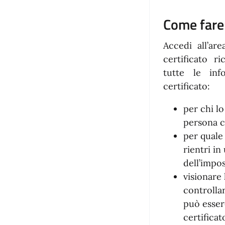
Come fare
Accedi all’are
certificato r
tutte le inf
certificato:
per chi lo
persona c
per quale 
rientri i
dell’impos
visionare
controllar
può esser
certifica