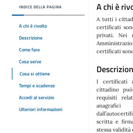
A chi è riv
INDICE DELLA PAGINA
A tutti i citt
A chi è rivolto
certificati son
privati. Nei
Descrizione
Amministrazi
Come fare
certificati son
Cosa serve
Descrizio
Cosa si ottiene
I certificati
Tempi e scadenze
cittadino pu
Accedi al servizio
requisiti rela
anagrafic
Ulteriori informazioni
dall’autocert
scritta e fir
stessa validità