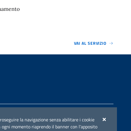
rnamento
VAI AL SERVIZIO
e del POC Puglia 2014-2020. Asse II. Azione 2.3.
r proseguire la navigazione senza abilitare i cookie
e in ogni momento riaprendo il banner con l'apposito