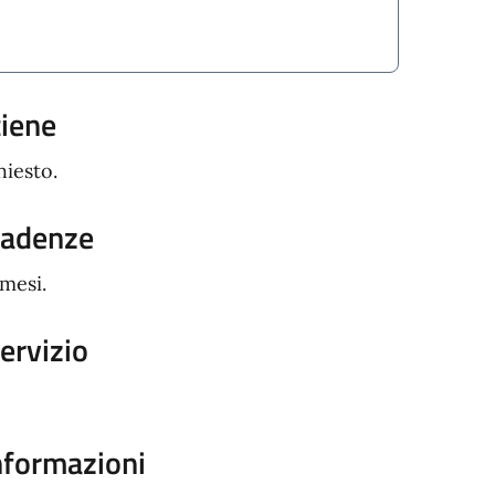
tiene
hiesto.
cadenze
 mesi.
servizio
informazioni