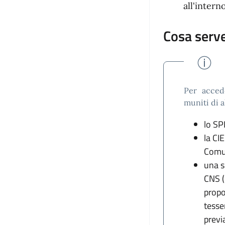
all'intern
Cosa serv
Per acced
muniti di 
lo SP
la CIE
Comu
una s
CNS (
propos
tesse
previ