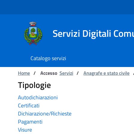
Navigazione
Salta al contenuto
Servizi Digitali Com
Catalogo servizi
Catalogo servizi
Ti trovi in:
Home
/
Accesso
Servizi
/
Anagrafe e stato civile
Tipologie
Autodichiarazioni
Certificati
Dichiarazione/Richieste
Pagamenti
Visure