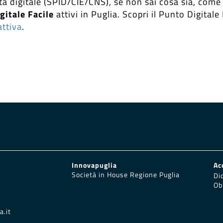
tà digitale (SPID/CIE/CNS), se non sai cosa sia, come
gitale Facile
attivi in Puglia. Scopri il Punto Digitale 
ttiva
.
Innovapuglia
Ac
Società in House Regione Puglia
Di
Obi
a.it