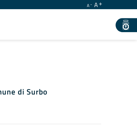
A
A
omune di Surbo