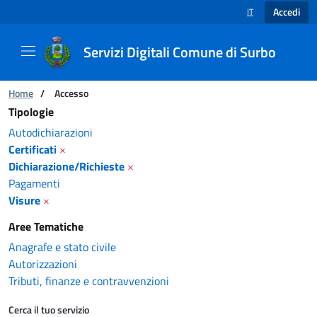
Accedi
IT
SELEZIONE LINGUA
Servizi Digitali Comune di Surbo
Catalogo servizi
Ti trovi in:
Home
/
Accesso
Tipologie
Autodichiarazioni
Certificati
×
Dichiarazione/Richieste
×
Pagamenti
Visure
×
Aree Tematiche
Anagrafe e stato civile
Autorizzazioni
Tributi, finanze e contravvenzioni
Cerca il tuo servizio