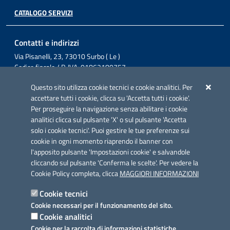
CATALOGO SERVIZI
Contatti e indirizzi
Via Pisanelli, 23, 73010 Surbo ( Le )
Codice fiscale / P. IVA: 01862180757
Telefono: 0832 360800
Questo sito utilizza cookie tecnici e cookie analitici. Per
Fax: 0832 360821
accettare tutti i cookie, clicca su 'Accetta tutti i cookie'.
Email: comunesurbo@pec.it
Per proseguire la navigazione senza abilitare i cookie
Posta Elettronica Certificata: comunesurbo@pec.it
analitici clicca sul pulsante 'X' o sul pulsante 'Accetta
solo i cookie tecnici'. Puoi gestire le tue preferenze sui
Iniziativa finanziata con risorse del POC Puglia 2014-2020. Asse II.
cookie in ogni momento riaprendo il banner con
Azione 2.3.
l'apposito pulsante 'Impostazioni cookie' e salvandole
cliccando sul pulsante 'Conferma le scelte'. Per vedere la
Cookie Policy completa, clicca
MAGGIORI INFORMAZIONI
Cookie tecnici
Cookie necessari per il funzionamento del sito.
Link utili
Cookie analitici
Informativa privacy
Cookie per la raccolta di informazioni statistiche