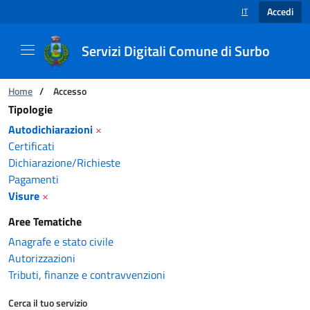
Accedi
IT
SELEZIONE LINGUA
Servizi Digitali Comune di Surbo
Catalogo servizi
Ti trovi in:
Home
/
Accesso
Tipologie
Autodichiarazioni
×
Certificati
Dichiarazione/Richieste
Pagamenti
Visure
×
Aree Tematiche
Anagrafe e stato civile
Autorizzazioni
Tributi, finanze e contravvenzioni
Cerca il tuo servizio