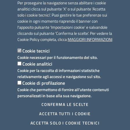
Per proseguire la navigazione senza abilitare i cookie
Posta Elettronica Certificata: comunesurbo@pec.it
analitici clicca sul pulsante 'X' o sul pulsante 'Accetta
solo i cookie tecnici'. Puoi gestire le tue preferenze sui
Iniziativa finanziata con risorse del POC Puglia 2014-2020. Asse II.
cookie in ogni momento riaprendo il banner con
Azione 2.3.
l'apposito pulsante 'Impostazioni cookie' e salvandole
cliccando sul pulsante 'Conferma le scelte'. Per vedere la
Cookie Policy completa, clicca
MAGGIORI INFORMAZIONI
Cookie tecnici
Cookie necessari per il funzionamento del sito.
Link utili
Cookie analitici
Informativa privacy
Cookie per la raccolta di informazioni statistiche
relativamente agli accessi e navigazione sul sito.
Cookie policy
Cookie di profilazione
Cookie che permettono di fornire all'utente contenuti
Dichiarazione di accessibilità
personalizzati in base alla sua navigazione.
Note legali
CONFERMA LE SCELTE
ACCETTA TUTTI I COOKIE
Meccanismo di feedback
ACCETTA SOLO I COOKIE TECNICI
Portale istituzionale