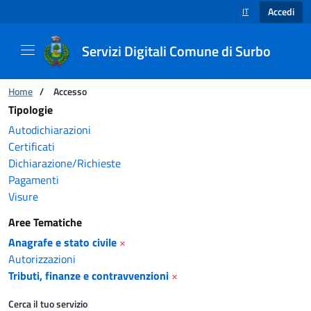
Accedi
IT
SELEZIONE LINGUA
Servizi Digitali Comune di Surbo
Catalogo servizi
Ti trovi in:
Home
/
Accesso
Tipologie
Autodichiarazioni
Certificati
Dichiarazione/Richieste
Pagamenti
Visure
Aree Tematiche
Anagrafe e stato civile
×
Autorizzazioni
Tributi, finanze e contravvenzioni
×
Cerca il tuo servizio