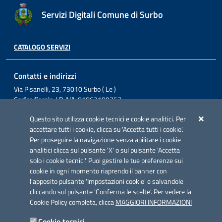
Servizi Digitali Comune di Surbo
CATALOGO SERVIZI
Contatti e indirizzi
Via Pisanelli, 23, 73010 Surbo ( Le )
Codice fiscale / P. IVA: 01862180757
Telefono: 0832 360800
Questo sito utilizza cookie tecnici e cookie analitici. Per
Fax: 0832 360821
accettare tutti i cookie, clicca su 'Accetta tutti i cookie'.
Email: comunesurbo@pec.it
Per proseguire la navigazione senza abilitare i cookie
Posta Elettronica Certificata: comunesurbo@pec.it
analitici clicca sul pulsante 'X' o sul pulsante 'Accetta
solo i cookie tecnici'. Puoi gestire le tue preferenze sui
Iniziativa finanziata con risorse del POC Puglia 2014-2020. Asse II.
cookie in ogni momento riaprendo il banner con
Azione 2.3.
l'apposito pulsante 'Impostazioni cookie' e salvandole
cliccando sul pulsante 'Conferma le scelte'. Per vedere la
Cookie Policy completa, clicca
MAGGIORI INFORMAZIONI
Cookie tecnici