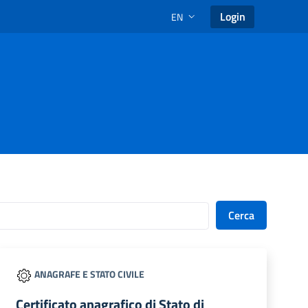
Login
EN
LANGUAGE SELECTION: SELECT
Cerca
ANAGRAFE E STATO CIVILE
Certificato anagrafico di Stato di