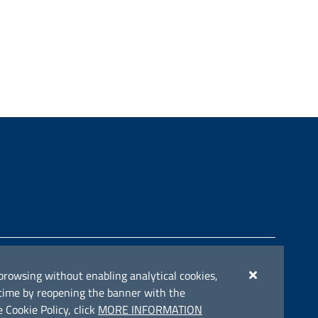
e del POC Puglia 2014-2020. Asse II. Azione 2.3.
ue browsing without enabling analytical cookies,
y time by reopening the banner with the
 Cookie Policy, click
MORE INFORMATION