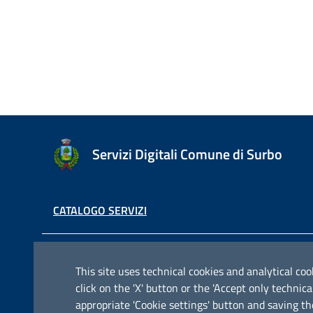
Servizi Digitali Comune di Surbo
CATALOGO SERVIZI
Contatti e indirizzi
This site uses technical cookies and analytical cook
click on the 'X' button or the 'Accept only techn
Via Pisanelli, 23, 73010 Surbo ( Le )
appropriate 'Cookie settings' button and saving th
Codice fiscale / P. IVA: 01862180757