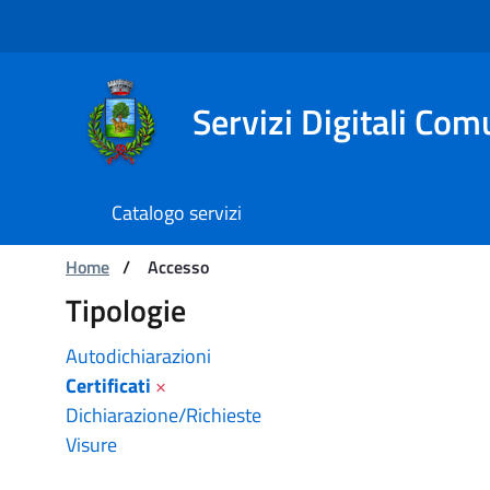
Navigation
Skip to Content
Servizi Digitali Com
Catalogo servizi
Catalogo servizi
You are:
Home
/
Accesso
Tipologie
Autodichiarazioni
Certificati
×
Dichiarazione/Richieste
Visure