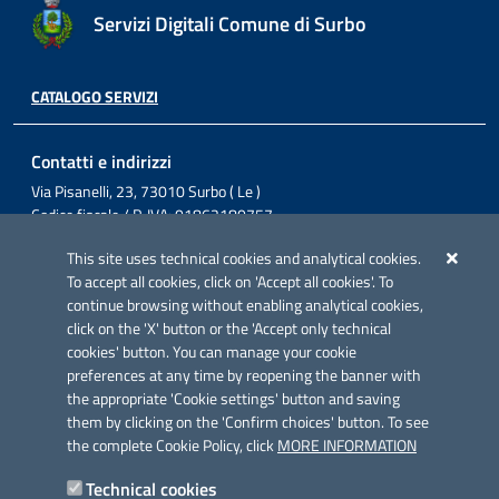
Servizi Digitali Comune di Surbo
CATALOGO SERVIZI
Contatti e indirizzi
Via Pisanelli, 23, 73010 Surbo ( Le )
Codice fiscale / P. IVA: 01862180757
Telefono: 0832 360800
This site uses technical cookies and analytical cookies.
Fax: 0832 360821
To accept all cookies, click on 'Accept all cookies'. To
Email: comunesurbo@pec.it
continue browsing without enabling analytical cookies,
Posta Elettronica Certificata: comunesurbo@pec.it
click on the 'X' button or the 'Accept only technical
cookies' button. You can manage your cookie
Iniziativa finanziata con risorse del POC Puglia 2014-2020. Asse II.
preferences at any time by reopening the banner with
Azione 2.3.
the appropriate 'Cookie settings' button and saving
them by clicking on the 'Confirm choices' button. To see
the complete Cookie Policy, click
MORE INFORMATION
Technical cookies