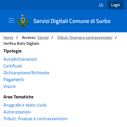
Login
EN
LANGUAGE SELECT
Servizi Digitali Comune di Surbo
Catalogo servizi
You are:
Home
/
Accesso
Servizi
/
Tributi, finanze e contravvenzioni
/
Verifica Bollo Digitale
Tipologie
Autodichiarazioni
Certificati
Dichiarazione/Richieste
Pagamenti
Visure
Aree Tematiche
Anagrafe e stato civile
Autorizzazioni
Tributi, finanze e contravvenzioni