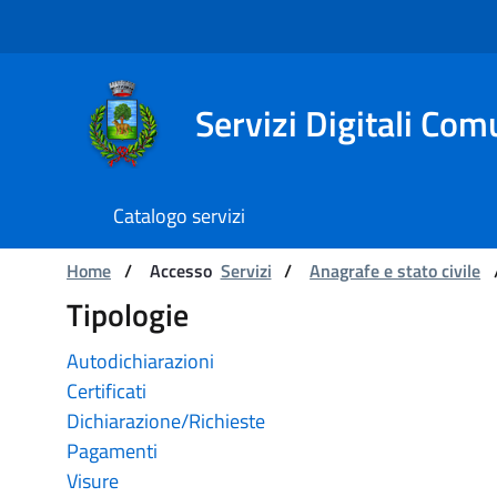
Navigation
Skip to Content
Servizi Digitali Com
Catalogo servizi
Catalogo servizi
You are:
Home
/
Accesso
Servizi
/
Anagrafe e stato civile
Tipologie
Autodichiarazioni
Certificati
Dichiarazione/Richieste
Pagamenti
Visure