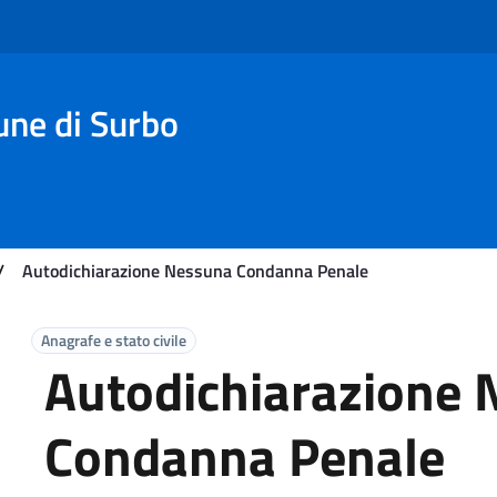
une di Surbo
/
Autodichiarazione Nessuna Condanna Penale
Anagrafe e stato civile
Autodichiarazione
Condanna Penale