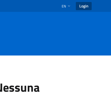
Login
EN
LANGUAGE SELECTION: SELECT
 Nessuna