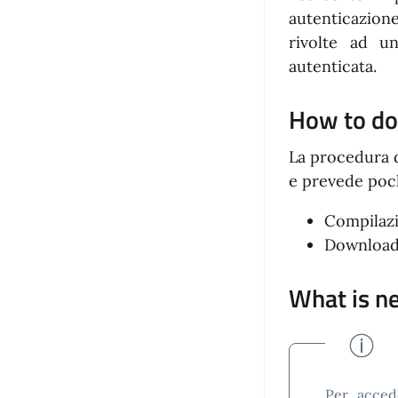
autenticazion
rivolte ad u
autenticata.
How to d
La procedura d
e prevede poch
Compilazi
Download
What is n
Per acced