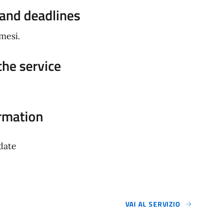
 and deadlines
mesi.
 the service
rmation
date
VAI AL SERVIZIO