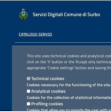
Servizi Digitali Comune di Surbo
CATALOGO SERVIZI
Contatti e indirizzi
This site uses technical cookies and analytical cook
click on the 'X' button or the 'Accept only techn
Via Pisanelli, 23, 73010 Surbo ( Le )
appropriate 'Cookie settings' button and saving th
Codice fiscale / P. IVA: 01862180757
Telefono: 0832 360800
Technical cookies
Fax: 0832 360821
Cookies necessary for the functioning of the site.
Email: comunesurbo@pec.it
Analytical cookies
Posta Elettronica Certificata: comunesurbo@pec.it
Cookies for the collection of statistical informati
Profiling cookies
Cookies that allow you to provide the user with 