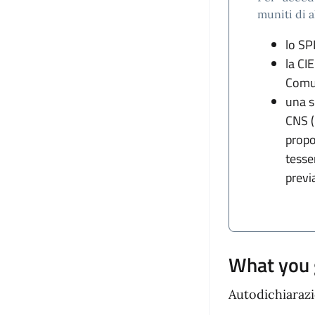
muniti di 
lo SP
la CIE
Comu
una s
CNS (
propos
tesse
previ
What you 
Autodichiaraz