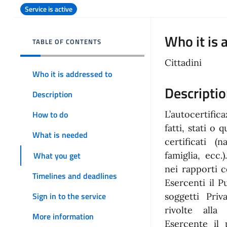
Service is active
Who it is 
TABLE OF CONTENTS
Cittadini
Who it is addressed to
Descripti
Description
L’autocertific
How to do
fatti, stati o 
What is needed
certificati (
What you get
famiglia, ecc.
nei rapporti 
Timelines and deadlines
Esercenti il P
Sign in to the service
soggetti Priv
rivolte alla
More information
Esercente il