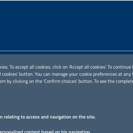
Iniziativa finanziata con risors
ies. To accept all cookies, click on 'Accept all cookies'. To contin
ical cookies' button. You can manage your cookie preferences at an
em by clicking on the 'Confirm choices' button. To see the complete
on relating to access and navigation on the site.
personalized content based on his navigation.