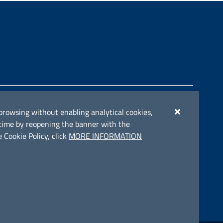
e del POC Puglia 2014-2020. Asse II. Azione 2.3.
ue browsing without enabling analytical cookies,
y time by reopening the banner with the
 Cookie Policy, click
MORE INFORMATION