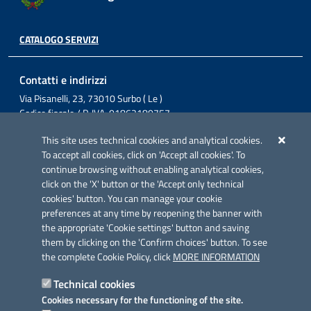
CATALOGO SERVIZI
Contatti e indirizzi
Via Pisanelli, 23, 73010 Surbo ( Le )
Codice fiscale / P. IVA: 01862180757
Telefono: 0832 360800
This site uses technical cookies and analytical cookies.
Fax: 0832 360821
To accept all cookies, click on 'Accept all cookies'. To
Email: comunesurbo@pec.it
continue browsing without enabling analytical cookies,
Posta Elettronica Certificata: comunesurbo@pec.it
click on the 'X' button or the 'Accept only technical
cookies' button. You can manage your cookie
Iniziativa finanziata con risorse del POC Puglia 2014-2020. Asse II.
preferences at any time by reopening the banner with
Azione 2.3.
the appropriate 'Cookie settings' button and saving
them by clicking on the 'Confirm choices' button. To see
the complete Cookie Policy, click
MORE INFORMATION
Technical cookies
Cookies necessary for the functioning of the site.
Link utili