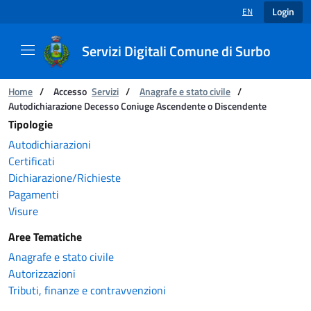
Login
EN
LANGUAGE SELECT
Servizi Digitali Comune di Surbo
Catalogo servizi
You are:
Home
/
Accesso
Servizi
/
Anagrafe e stato civile
/
Autodichiarazione Decesso Coniuge Ascendente o Discendente
Tipologie
Autodichiarazioni
Certificati
Dichiarazione/Richieste
Pagamenti
Visure
Aree Tematiche
Anagrafe e stato civile
Autorizzazioni
Tributi, finanze e contravvenzioni