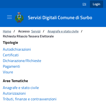
Login
EN
LANGUAGE SELECT
Servizi Digitali Comune di Surbo
Catalogo servizi
You are:
Home
/
Accesso
Servizi
/
Anagrafe e stato civile
/
Richiesta Rilascio Tessera Elettorale
Tipologie
Autodichiarazioni
Certificati
Dichiarazione/Richieste
Pagamenti
Visure
Aree Tematiche
Anagrafe e stato civile
Autorizzazioni
Tributi, finanze e contravvenzioni