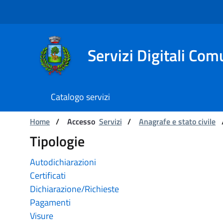
Navigation
Skip to Content
Servizi Digitali Com
Catalogo servizi
Catalogo servizi
You are:
Home
/
Accesso
Servizi
/
Anagrafe e stato civile
Tipologie
Autodichiarazioni
Certificati
Dichiarazione/Richieste
Pagamenti
Visure