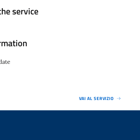
 the service
rmation
date
VAI AL SERVIZIO