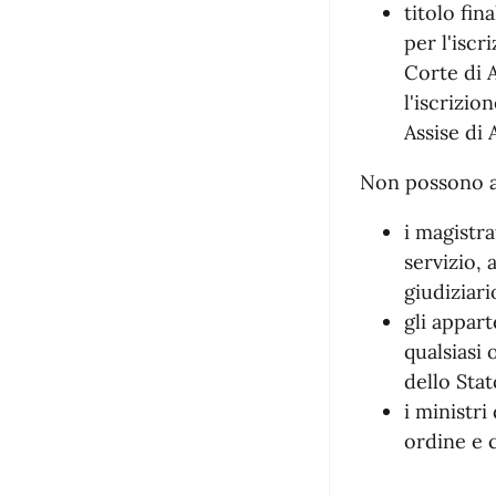
titolo fin
per l'iscr
Corte di A
l'iscrizio
Assise di 
Non possono as
i magistra
servizio, 
giudiziari
gli appart
qualsiasi
dello Stato
i ministri
ordine e 