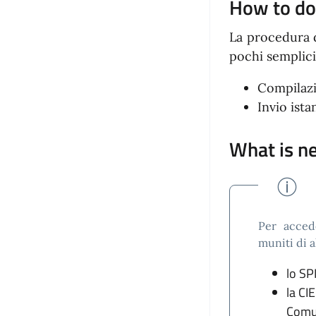
How to d
La procedura d
pochi semplici
Compilazi
Invio ista
What is n
Per acced
muniti di 
lo SP
la CIE
Comu