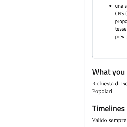
una s
CNS (
propos
tesse
previ
What you 
Richiesta di I
Popolari
Timelines
Valido sempre