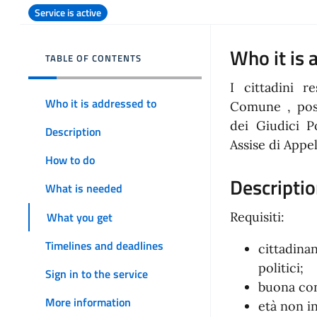
Service is active
Who it is 
TABLE OF CONTENTS
I cittadini re
Who it is addressed to
Comune , poss
dei Giudici P
Description
Assise di Appel
How to do
Descripti
What is needed
What you get
Requisiti:
Timelines and deadlines
cittadinan
politici;
Sign in to the service
buona co
More information
età non in