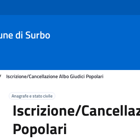
une di Surbo
/
Iscrizione/Cancellazione Albo Giudici Popolari
Anagrafe e stato civile
Iscrizione/Cancella
Popolari