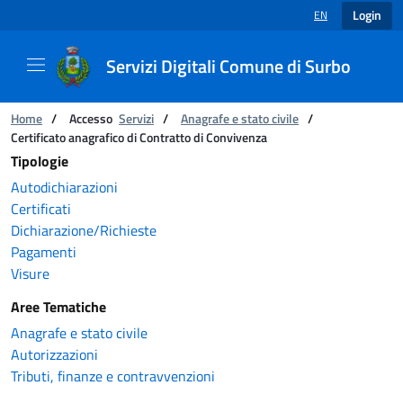
Login
EN
LANGUAGE SELECT
Servizi Digitali Comune di Surbo
Catalogo servizi
You are:
Home
/
Accesso
Servizi
/
Anagrafe e stato civile
/
Certificato anagrafico di Contratto di Convivenza
Tipologie
Autodichiarazioni
Certificati
Dichiarazione/Richieste
Pagamenti
Visure
Aree Tematiche
Anagrafe e stato civile
Autorizzazioni
Tributi, finanze e contravvenzioni