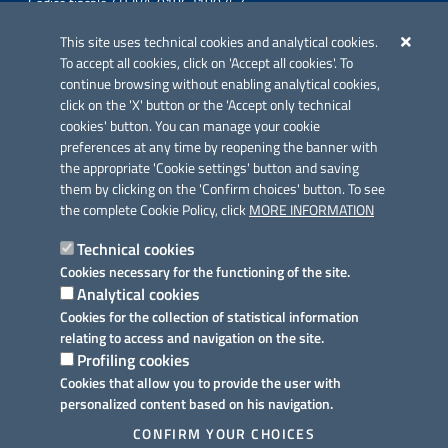
Codice fiscale / P. IVA: 01862180757
Telefono: 0832 360800
This site uses technical cookies and analytical cookies.
Fax: 0832 360821
To accept all cookies, click on 'Accept all cookies'. To
Email: comunesurbo@pec.it
continue browsing without enabling analytical cookies,
Posta Elettronica Certificata: comunesurbo@pec.it
click on the 'X' button or the 'Accept only technical
cookies' button. You can manage your cookie
Iniziativa finanziata con risorse del POC Puglia 2014-2020. Asse II.
preferences at any time by reopening the banner with
Azione 2.3.
the appropriate 'Cookie settings' button and saving
them by clicking on the 'Confirm choices' button. To see
the complete Cookie Policy, click
MORE INFORMATION
Technical cookies
Cookies necessary for the functioning of the site.
Link utili
Analytical cookies
Informativa privacy
Cookies for the collection of statistical information
relating to access and navigation on the site.
Cookie policy
Profiling cookies
Cookies that allow you to provide the user with
Dichiarazione di accessibilità
personalized content based on his navigation.
Note legali
CONFIRM YOUR CHOICES