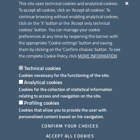
This site uses technical cookies and analytical cookies.
Fax: 0832 360821
To accept all cookies, click on 'Accept all cookies'. To
Email: comunesurbo@pec.it
continue browsing without enabling analytical cookies,
Posta Elettronica Certificata: comunesurbo@pec.it
click on the 'X' button or the 'Accept only technical
cookies' button. You can manage your cookie
Iniziativa finanziata con risorse del POC Puglia 2014-2020. Asse II.
preferences at any time by reopening the banner with
Azione 2.3.
the appropriate 'Cookie settings' button and saving
them by clicking on the 'Confirm choices' button. To see
the complete Cookie Policy, click
MORE INFORMATION
Technical cookies
Cookies necessary for the functioning of the site.
Link utili
Analytical cookies
Informativa privacy
Cookies for the collection of statistical information
relating to access and navigation on the site.
Cookie policy
Profiling cookies
Cookies that allow you to provide the user with
Dichiarazione di accessibilità
personalized content based on his navigation.
Note legali
CONFIRM YOUR CHOICES
ACCEPT ALL COOKIES
Meccanismo di feedback