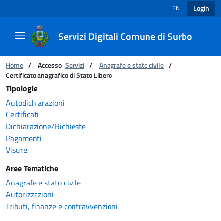
Login
EN
LANGUAGE SELECT
Servizi Digitali Comune di Surbo
Catalogo servizi
You are:
Home
/
Accesso
Servizi
/
Anagrafe e stato civile
/
Certificato anagrafico di Stato Libero
Tipologie
Autodichiarazioni
Certificati
Dichiarazione/Richieste
Pagamenti
Visure
Aree Tematiche
Anagrafe e stato civile
Autorizzazioni
Tributi, finanze e contravvenzioni